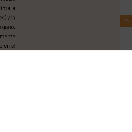
inta a
s) y la
rgano,
mente
 en el
 en el
daptar
iduos y