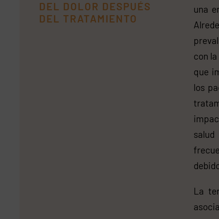
DEL DOLOR DESPUÉS
una e
DEL TRATAMIENTO
Alrede
preva
con la
que im
los pa
tratam
impac
salud
frecu
debido
La te
asocia