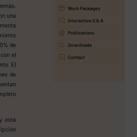
demás.
Work Packages
con una
Interactive Q & A
umenta
Publications
amiento
 60% de
Downloads
 con el
Contact
nto. El
nes de
sentan
mpleto
y está
ripción