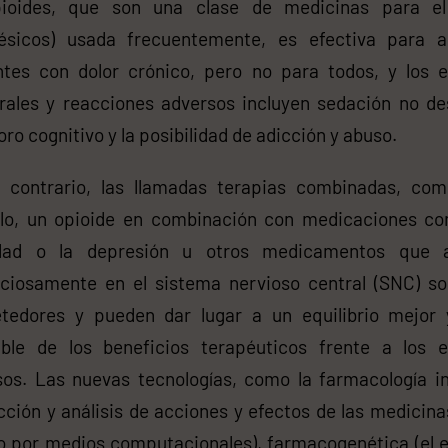
ioides, que son una clase de medicinas para el
gésicos) usada frecuentemente, es efectiva para a
ntes con dolor crónico, pero no para todos, y los e
erales y reacciones adversos incluyen sedación no de
oro cognitivo y la posibilidad de adicción y abuso.
l contrario, las llamadas terapias combinadas, com
lo, un opioide en combinación con medicaciones con
dad o la depresión u otros medicamentos que 
iciosamente en el sistema nervioso central (SNC) s
tedores y pueden dar lugar a un equilibrio mejor
able de los beneficios terapéuticos frente a los e
os. Las nuevas tecnologías, como la farmacología in
cción y análisis de acciones y efectos de las medicina
o por medios computacionales), farmacogenética (el e