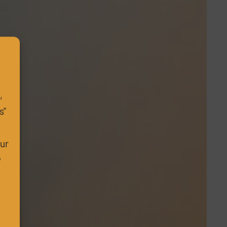
,
s"
m
our
w