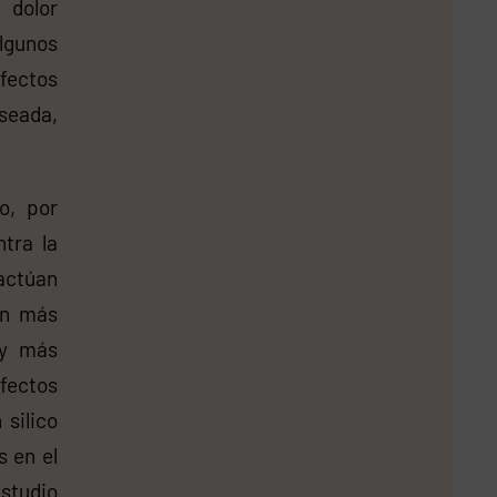
 dolor
lgunos
fectos
seada,
o, por
tra la
actúan
on más
 y más
fectos
 silico
s en el
studio