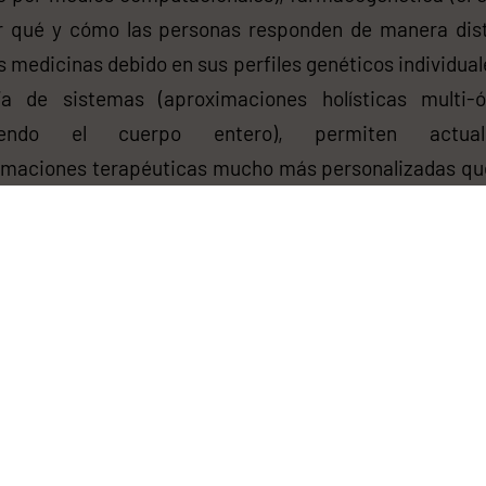
r qué y cómo las personas responden de manera dist
s medicinas debido en sus perfiles genéticos individuale
gía de sistemas (aproximaciones holísticas multi-ó
uyendo el cuerpo entero), permiten actual
imaciones terapéuticas mucho más personalizadas que
o. La Farmacología de Sistemas Cuantitativa (QSP,
imo inglés) combina estas nuevas tecnologías para a
atamientos a las necesidades específicas de los indiv
 grupos de pacientes estratificados.