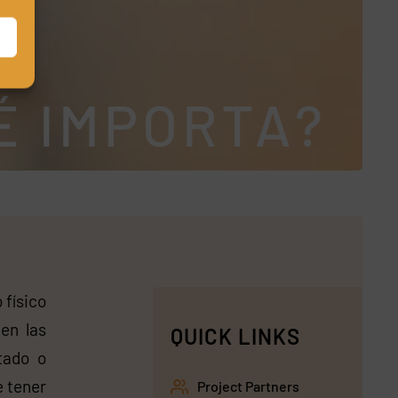
É IMPORTA?
 físico
en las
QUICK LINKS
tado o
e tener
Project Partners