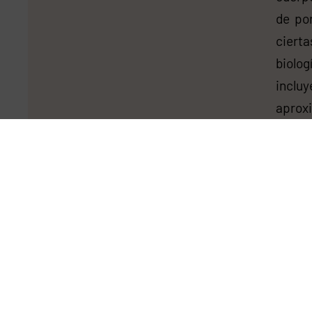
de po
cierta
biolo
incl
aprox
pasad
acrón
los tr
de los