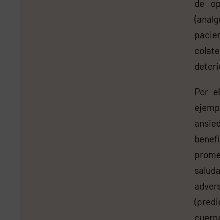
de op
(anal
pacie
colat
deteri
Por e
ejemp
ansie
benef
prome
salud
advers
(predi
cuerp