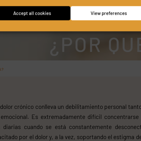
Accept all cookies
View preferences
¿POR QU
A?
 dolor crónico conlleva un debilitamiento personal tanto
emocional. Es extremadamente difícil concentrarse 
s diarias cuando se está constantemente desconec
citado por el dolor y, a la vez, soportando el estigma d