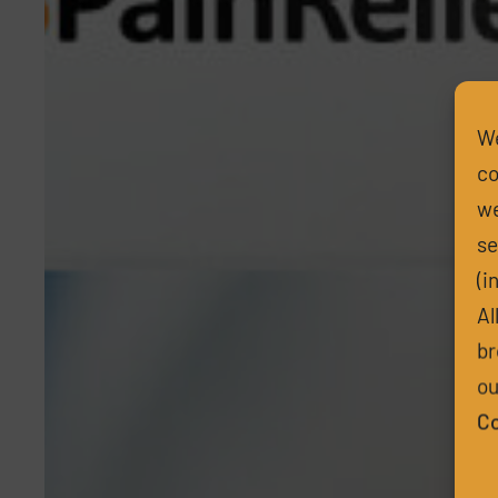
We
co
we
se
(i
Al
br
ou
Co