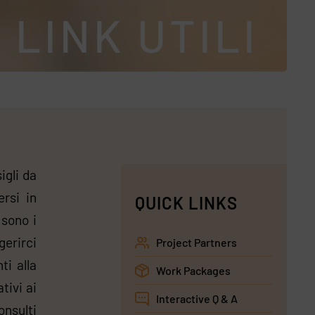
LINK UTILI
igli da
ersi in
QUICK LINKS
 sono i
erirci
Project Partners
ti alla
Work Packages
tivi ai
Interactive Q & A
onsulti