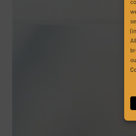
co
we
se
(i
Al
br
ou
Co