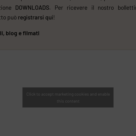
zione
DOWNLOADS
. Per ricevere il nostro bolletti
tto può
registrarsi qui
!
li, blog e filmati
Click to accept marketing cookies and enable
this content