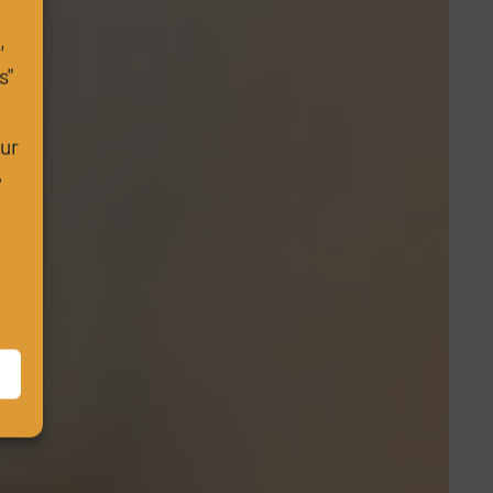
,
s"
m
our
w