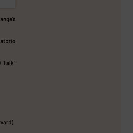
Lange’s
atorio
 Talk”
rvard)