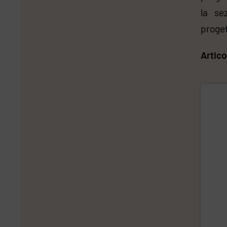
la se
proge
Artico